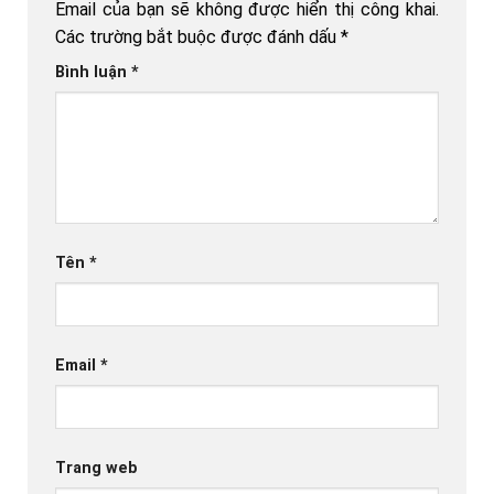
Email của bạn sẽ không được hiển thị công khai.
Các trường bắt buộc được đánh dấu
*
Bình luận
*
Tên
*
Email
*
Trang web