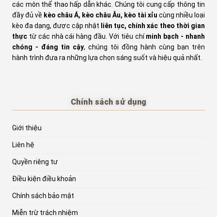
các môn thể thao hấp dẫn khác. Chúng tôi cung cấp thông tin
đầy đủ về
kèo châu Á, kèo châu Âu, kèo tài xỉu
cùng nhiều loại
kèo đa dạng, được cập nhật
liên tục, chính xác theo thời gian
thực
từ các nhà cái hàng đầu. Với tiêu chí
minh bạch - nhanh
chóng - đáng tin cậy
, chúng tôi đồng hành cùng bạn trên
hành trình đưa ra những lựa chọn sáng suốt và hiệu quả nhất.
Chính sách sử dụng
Giới thiệu
Liên hệ
Quyền riêng tư
Điều kiện điều khoản
Chính sách bảo mật
Miễn trừ trách nhiệm