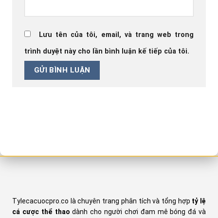
Lưu tên của tôi, email, và trang web trong
trình duyệt này cho lần bình luận kế tiếp của tôi.
Tylecacuocpro.co là chuyên trang phân tích và tổng hợp
tỷ lệ
cá cược thể thao
dành cho người chơi đam mê bóng đá và