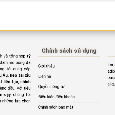
Chính sách sử dụng
ch và tổng hợp
tỷ
 đam mê bóng đá
Lor
Giới thiệu
ng tôi cung cấp
adi
 Âu, kèo tài xỉu
Liên hệ
eui
ật
liên tục, chính
aliq
Quyền riêng tư
àng đầu. Với tiêu
in cậy
, chúng tôi
Điều kiện điều khoản
a những lựa chọn
Chính sách bảo mật