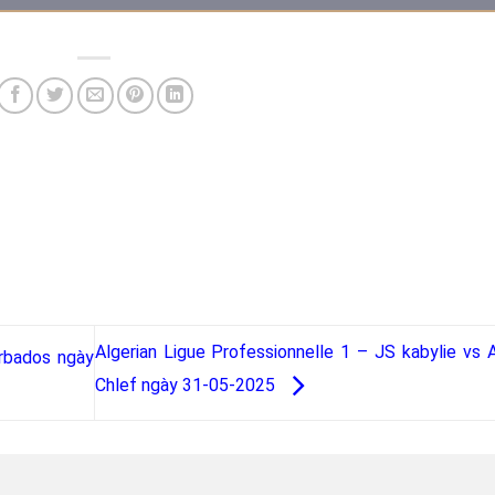
Algerian Ligue Professionnelle 1 – JS kabylie vs
rbados ngày
Chlef ngày 31-05-2025