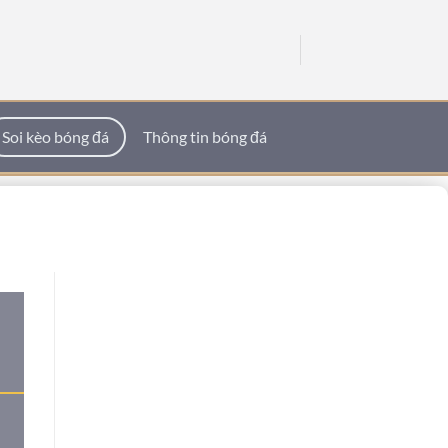
Soi kèo bóng đá
Thông tin bóng đá