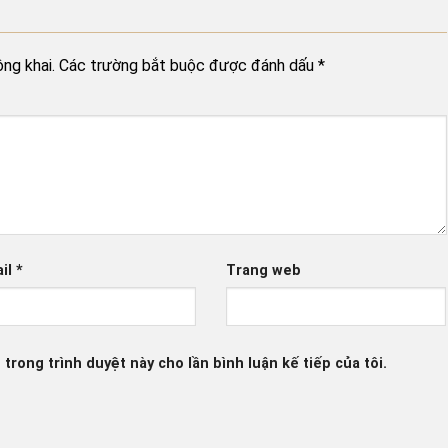
ng khai.
Các trường bắt buộc được đánh dấu
*
il
*
Trang web
 trong trình duyệt này cho lần bình luận kế tiếp của tôi.