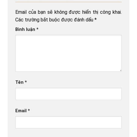
Email của bạn sẽ không được hiển thị công khai.
Các trường bắt buộc được đánh dấu
*
Bình luận
*
Tên
*
Email
*