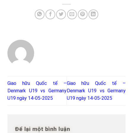
Giao hữu Quốc tế –
Giao hữu Quốc tế –
Denmark U19 vs Germany
Denmark U19 vs Germany
U19 ngày 14-05-2025
U19 ngày 14-05-2025
Để lại một bình luận