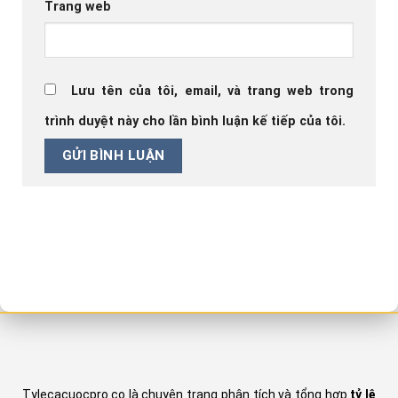
Trang web
Lưu tên của tôi, email, và trang web trong
trình duyệt này cho lần bình luận kế tiếp của tôi.
Tylecacuocpro.co là chuyên trang phân tích và tổng hợp
tỷ lệ