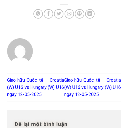
Giao hữu Quốc tế – Croatia
Giao hữu Quốc tế – Croatia
(W) U16 vs Hungary (W) U16
(W) U16 vs Hungary (W) U16
ngày 12-05-2025
ngày 12-05-2025
Để lại một bình luận