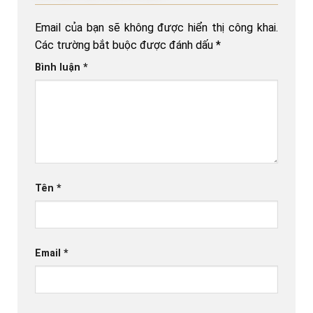
Email của bạn sẽ không được hiển thị công khai.
Các trường bắt buộc được đánh dấu
*
Bình luận
*
Tên
*
Email
*