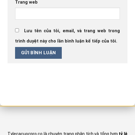
Trang web
Lưu tên của tôi, email, và trang web trong
trình duyệt này cho lần bình luận kế tiếp của tôi.
Tylecacuocpro.co là chuyên trang phân tích và tổng hợp
tỷ lệ