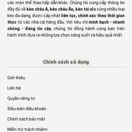
các môn thể thao hấp dẫn khác. Chúng tôi cung cấp thông tin
đầy đủ về
kèo châu Á, kèo châu Âu, kèo tài xỉu
cùng nhiều loại
kèo đa dạng, được cập nhật
liên tục, chính xác theo thời gian
thực
từ các nhà cái hàng đầu. Với tiêu chí
minh bạch - nhanh
chóng - đáng tin cậy
, chúng tôi đồng hành cùng bạn trên
hành trình đưa ra những lựa chọn sáng suốt và hiệu quả nhất.
Chính sách sử dụng
Giới thiệu
Liên hệ
Quyền riêng tư
Điều kiện điều khoản
Chính sách bảo mật
Miễn trừ trách nhiệm