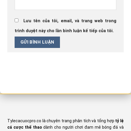
Lưu tên của tôi, email, và trang web trong
trình duyệt này cho lần bình luận kế tiếp của tôi.
Tylecacuocpro.co là chuyên trang phân tích và tổng hợp
tỷ lệ
cá cược thể thao
dành cho người chơi đam mê bóng đá và