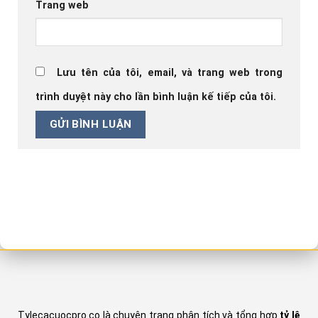
Trang web
Lưu tên của tôi, email, và trang web trong
trình duyệt này cho lần bình luận kế tiếp của tôi.
Tylecacuocpro.co là chuyên trang phân tích và tổng hợp
tỷ lệ