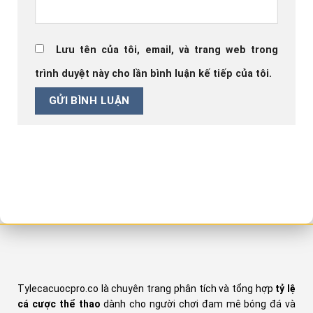
Lưu tên của tôi, email, và trang web trong
trình duyệt này cho lần bình luận kế tiếp của tôi.
Tylecacuocpro.co là chuyên trang phân tích và tổng hợp
tỷ lệ
cá cược thể thao
dành cho người chơi đam mê bóng đá và