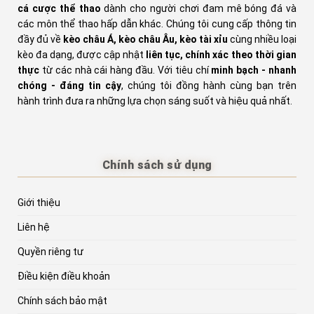
cá cược thể thao
dành cho người chơi đam mê bóng đá và
các môn thể thao hấp dẫn khác. Chúng tôi cung cấp thông tin
đầy đủ về
kèo châu Á, kèo châu Âu, kèo tài xỉu
cùng nhiều loại
kèo đa dạng, được cập nhật
liên tục, chính xác theo thời gian
thực
từ các nhà cái hàng đầu. Với tiêu chí
minh bạch - nhanh
chóng - đáng tin cậy
, chúng tôi đồng hành cùng bạn trên
hành trình đưa ra những lựa chọn sáng suốt và hiệu quả nhất.
Chính sách sử dụng
Giới thiệu
Liên hệ
Quyền riêng tư
Điều kiện điều khoản
Chính sách bảo mật