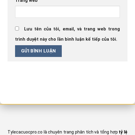
Trang web
Lưu tên của tôi, email, và trang web trong
trình duyệt này cho lần bình luận kế tiếp của tôi.
Tylecacuocpro.co là chuyên trang phân tích và tổng hợp
tỷ lệ