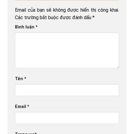
Email của bạn sẽ không được hiển thị công khai.
Các trường bắt buộc được đánh dấu
*
Bình luận
*
Tên
*
Email
*