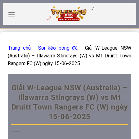
Chuyển
đến
nội
dung
Trang chủ
-
Soi kèo bóng đá
-
Giải W-League NSW
(Australia) – Illawarra Stingrays (W) vs Mt Druitt Town
Rangers FC (W) ngày 15-06-2025
Giải W-League NSW (Australia) –
Illawarra Stingrays (W) vs Mt
Druitt Town Rangers FC (W) ngày
15-06-2025