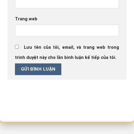
Trang web
Lưu tên của tôi, email, và trang web trong
trình duyệt này cho lần bình luận kế tiếp của tôi.