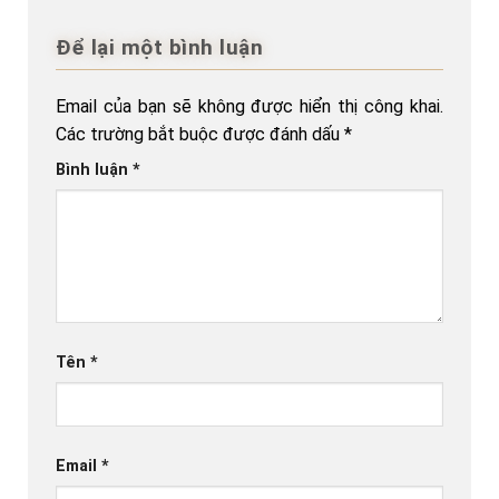
Để lại một bình luận
Email của bạn sẽ không được hiển thị công khai.
Các trường bắt buộc được đánh dấu
*
Bình luận
*
Tên
*
Email
*