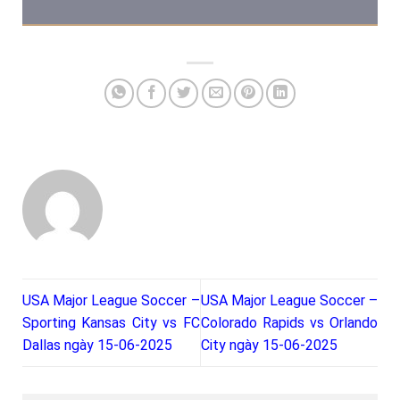
USA Major League Soccer –
USA Major League Soccer –
Sporting Kansas City vs FC
Colorado Rapids vs Orlando
Dallas ngày 15-06-2025
City ngày 15-06-2025