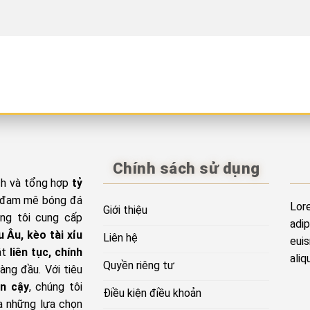
Chính sách sử dụng
ch và tổng hợp
tỷ
 đam mê bóng đá
Lor
Giới thiệu
ng tôi cung cấp
adi
 Âu, kèo tài xỉu
Liên hệ
eui
ật
liên tục, chính
aliq
Quyền riêng tư
àng đầu. Với tiêu
in cậy
, chúng tôi
Điều kiện điều khoản
a những lựa chọn