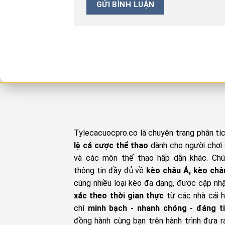
Tylecacuocpro.co là chuyên trang phân tí
lệ cá cược thể thao
dành cho người chơi
và các môn thể thao hấp dẫn khác. Chú
thông tin đầy đủ về
kèo châu Á, kèo châu
cùng nhiều loại kèo đa dạng, được cập nh
xác theo thời gian thực
từ các nhà cái h
chí
minh bạch - nhanh chóng - đáng t
đồng hành cùng bạn trên hành trình đưa r