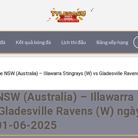
 đá
Kết quả bóng đá
Lịch thi đấu
Bảng xếp hạng
e NSW (Australia) – Illawarra Stingrays (W) vs Gladesville Rave
SW (Australia) – Illawarra
 Gladesville Ravens (W) ngà
01-06-2025