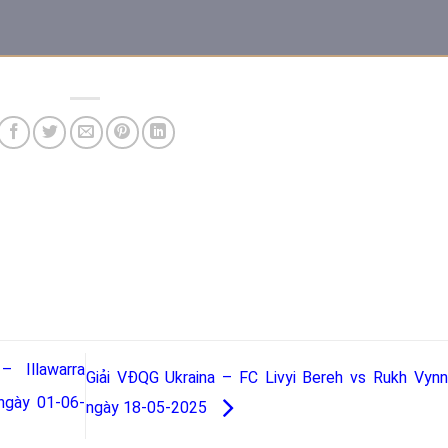
 Illawarra
Giải VĐQG Ukraina – FC Livyi Bereh vs Rukh Vyn
 ngày 01-06-
ngày 18-05-2025