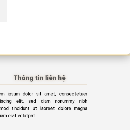
Thông tin liên hệ
em ipsum dolor sit amet, consectetuer
piscing elit, sed diam nonummy nibh
smod tincidunt ut laoreet dolore magna
uam erat volutpat.