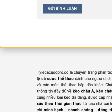
Tylecacuocpro.co là chuyên trang phân tí
lệ cá cược thể thao
dành cho người chơi
và các môn thể thao hấp dẫn khác. Chú
thông tin đầy đủ về
kèo châu Á, kèo châu
cùng nhiều loại kèo đa dạng, được cập nh
xác theo thời gian thực
từ các nhà cái h
chí
minh bạch - nhanh chóng - đáng t