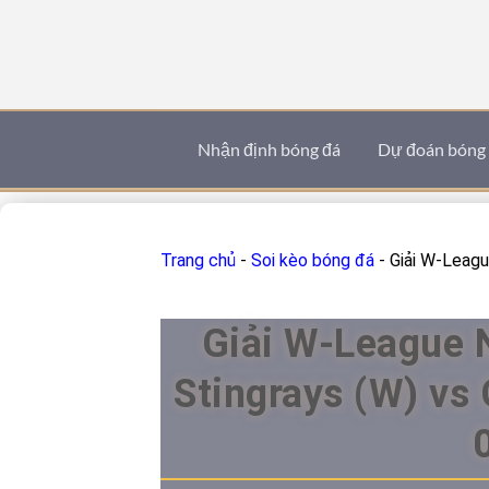
Chuyển
đến
nội
dung
Nhận định bóng đá
Dự đoán bóng
Trang chủ
-
Soi kèo bóng đá
-
Giải W-Leagu
Giải W-League N
Stingrays (W) vs