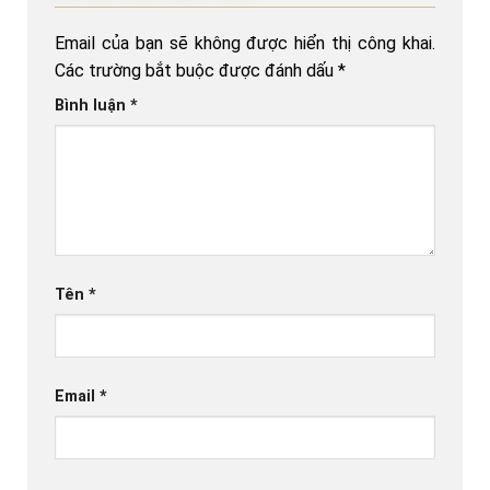
Email của bạn sẽ không được hiển thị công khai.
Các trường bắt buộc được đánh dấu
*
Bình luận
*
Tên
*
Email
*