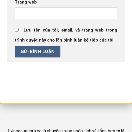
Trang web
Lưu tên của tôi, email, và trang web trong
trình duyệt này cho lần bình luận kế tiếp của tôi.
Tylecacuocpro.co là chuyên trang phân tích và tổng hợp
tỷ lệ