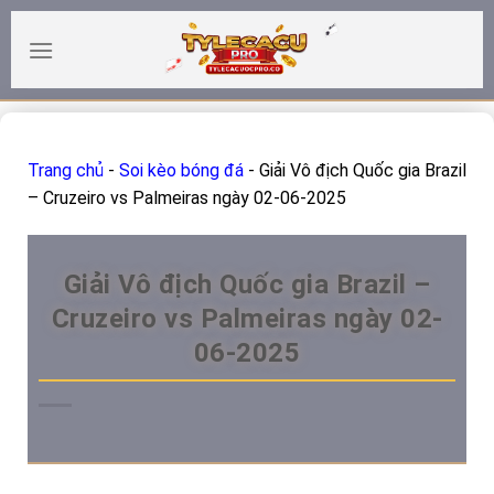
Chuyển
đến
nội
dung
Trang chủ
-
Soi kèo bóng đá
-
Giải Vô địch Quốc gia Brazil
– Cruzeiro vs Palmeiras ngày 02-06-2025
Giải Vô địch Quốc gia Brazil –
Cruzeiro vs Palmeiras ngày 02-
06-2025