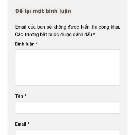
Để lại một bình luận
Email của bạn sẽ không được hiển thị công khai.
Các trường bắt buộc được đánh dấu
*
Bình luận
*
Tên
*
Email
*