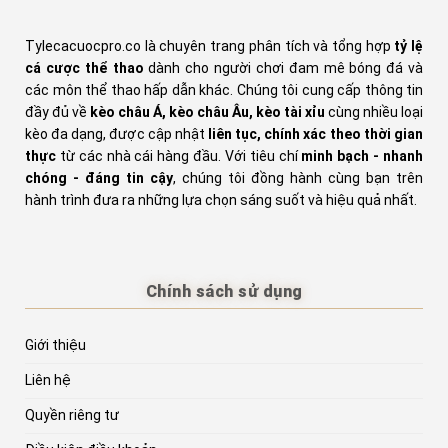
Tylecacuocpro.co là chuyên trang phân tích và tổng hợp
tỷ lệ
cá cược thể thao
dành cho người chơi đam mê bóng đá và
các môn thể thao hấp dẫn khác. Chúng tôi cung cấp thông tin
đầy đủ về
kèo châu Á, kèo châu Âu, kèo tài xỉu
cùng nhiều loại
kèo đa dạng, được cập nhật
liên tục, chính xác theo thời gian
thực
từ các nhà cái hàng đầu. Với tiêu chí
minh bạch - nhanh
chóng - đáng tin cậy
, chúng tôi đồng hành cùng bạn trên
hành trình đưa ra những lựa chọn sáng suốt và hiệu quả nhất.
Chính sách sử dụng
Giới thiệu
Liên hệ
Quyền riêng tư