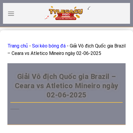
Chuyển
đến
nội
dung
Trang chủ
-
Soi kèo bóng đá
-
Giải Vô địch Quốc gia Brazil
– Ceara vs Atletico Mineiro ngày 02-06-2025
Giải Vô địch Quốc gia Brazil –
Ceara vs Atletico Mineiro ngày
02-06-2025