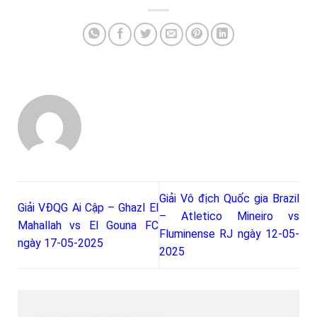
Giải Vô địch Quốc gia Brazil
Giải VĐQG Ai Cập – Ghazl El
– Atletico Mineiro vs
Mahallah vs El Gouna FC
Fluminense RJ ngày 12-05-
ngày 17-05-2025
2025