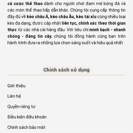
cá cược thể thao
dành cho người chơi đam mê bóng đá và
các môn thể thao hấp dẫn khác. Chúng tôi cung cấp thông tin
đầy đủ về
kèo châu Á, kèo châu Âu, kèo tài xỉu
cùng nhiều loại
kèo đa dạng, được cập nhật
liên tục, chính xác theo thời gian
thực
từ các nhà cái hàng đầu. Với tiêu chí
minh bạch - nhanh
chóng - đáng tin cậy
, chúng tôi đồng hành cùng bạn trên
hành trình đưa ra những lựa chọn sáng suốt và hiệu quả nhất.
Chính sách sử dụng
Giới thiệu
Liên hệ
Quyền riêng tư
Điều kiện điều khoản
Chính sách bảo mật