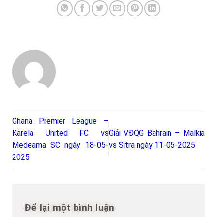
Ghana Premier League –
Karela United FC vs
Giải VĐQG Bahrain – Malkia
Medeama SC ngày 18-05-
vs Sitra ngày 11-05-2025
2025
Để lại một bình luận