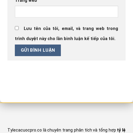
Trang web
Lưu tên của tôi, email, và trang web trong
trình duyệt này cho lần bình luận kế tiếp của tôi.
Tylecacuocpro.co là chuyên trang phân tích và tổng hợp
tỷ lệ