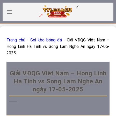
Chuyển
đến
nội
dung
Trang chủ
-
Soi kèo bóng đá
-
Giải VĐQG Việt Nam –
Hong Linh Ha Tinh vs Song Lam Nghe An ngày 17-05-
2025
Giải VĐQG Việt Nam – Hong Linh
Ha Tinh vs Song Lam Nghe An
ngày 17-05-2025