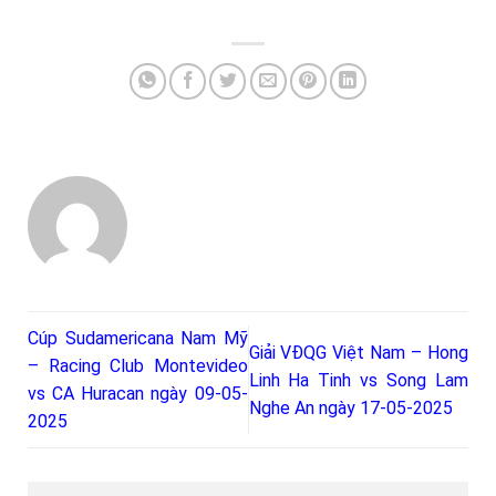
Cúp Sudamericana Nam Mỹ
Giải VĐQG Việt Nam – Hong
– Racing Club Montevideo
Linh Ha Tinh vs Song Lam
vs CA Huracan ngày 09-05-
Nghe An ngày 17-05-2025
2025