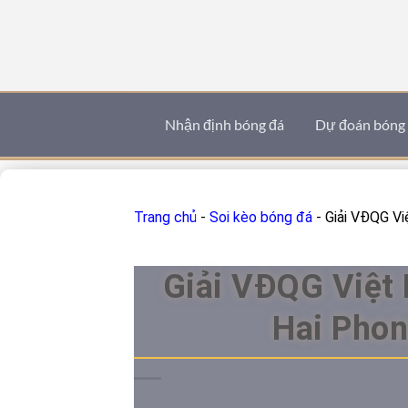
Chuyển
đến
nội
dung
Nhận định bóng đá
Dự đoán bóng
Trang chủ
-
Soi kèo bóng đá
-
Giải VĐQG Vi
Giải VĐQG Việt 
Hai Pho