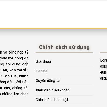
Chính sách sử dụng
ch và tổng hợp
tỷ
 đam mê bóng đá
Lor
Giới thiệu
ng tôi cung cấp
adi
 Âu, kèo tài xỉu
Liên hệ
eui
ật
liên tục, chính
aliq
Quyền riêng tư
àng đầu. Với tiêu
in cậy
, chúng tôi
Điều kiện điều khoản
a những lựa chọn
Chính sách bảo mật