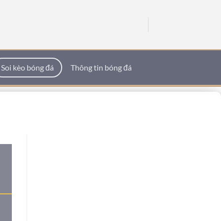
Soi kèo bóng đá
Thông tin bóng đá