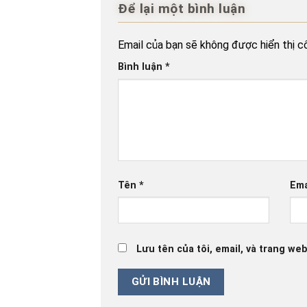
Để lại một bình luận
Email của bạn sẽ không được hiển thị cô
Bình luận
*
Tên
*
Ema
Lưu tên của tôi, email, và trang web