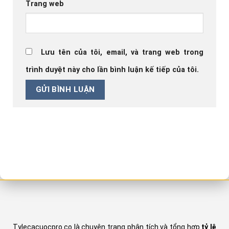
Trang web
Lưu tên của tôi, email, và trang web trong
trình duyệt này cho lần bình luận kế tiếp của tôi.
Tylecacuocpro.co là chuyên trang phân tích và tổng hợp
tỷ lệ