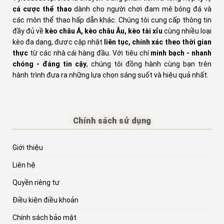
cá cược thể thao
dành cho người chơi đam mê bóng đá và
các môn thể thao hấp dẫn khác. Chúng tôi cung cấp thông tin
đầy đủ về
kèo châu Á, kèo châu Âu, kèo tài xỉu
cùng nhiều loại
kèo đa dạng, được cập nhật
liên tục, chính xác theo thời gian
thực
từ các nhà cái hàng đầu. Với tiêu chí
minh bạch - nhanh
chóng - đáng tin cậy
, chúng tôi đồng hành cùng bạn trên
hành trình đưa ra những lựa chọn sáng suốt và hiệu quả nhất.
Chính sách sử dụng
Giới thiệu
Liên hệ
Quyền riêng tư
Điều kiện điều khoản
Chính sách bảo mật