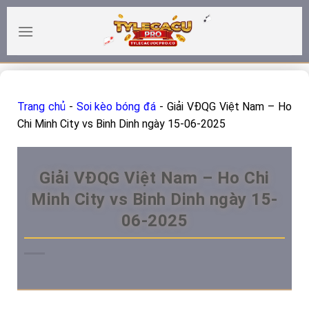
Chuyển
đến
nội
dung
Trang chủ
-
Soi kèo bóng đá
-
Giải VĐQG Việt Nam – Ho
Chi Minh City vs Binh Dinh ngày 15-06-2025
Giải VĐQG Việt Nam – Ho Chi
Minh City vs Binh Dinh ngày 15-
06-2025