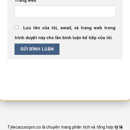
Trang web
Lưu tên của tôi, email, và trang web trong
trình duyệt này cho lần bình luận kế tiếp của tôi.
Tylecacuocpro.co là chuyên trang phân tích và tổng hợp
tỷ lệ