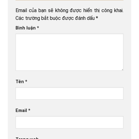
Email của bạn sẽ không được hiển thị công khai.
Các trường bắt buộc được đánh dấu
*
Bình luận
*
Tên
*
Email
*