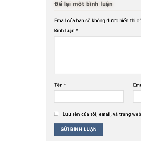
Để lại một bình luận
Email của bạn sẽ không được hiển thị cô
Bình luận
*
Tên
*
Ema
Lưu tên của tôi, email, và trang web