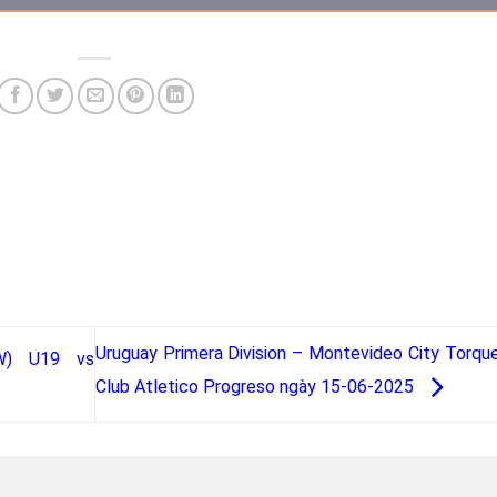
Uruguay Primera Division – Montevideo City Torqu
W) U19 vs
Club Atletico Progreso ngày 15-06-2025