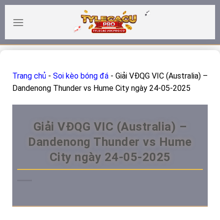
Chuyển
đến
nội
dung
Trang chủ
-
Soi kèo bóng đá
-
Giải VĐQG VIC (Australia) –
Dandenong Thunder vs Hume City ngày 24-05-2025
Giải VĐQG VIC (Australia) –
Dandenong Thunder vs Hume
City ngày 24-05-2025