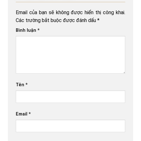
Email của bạn sẽ không được hiển thị công khai.
Các trường bắt buộc được đánh dấu
*
Bình luận
*
Tên
*
Email
*