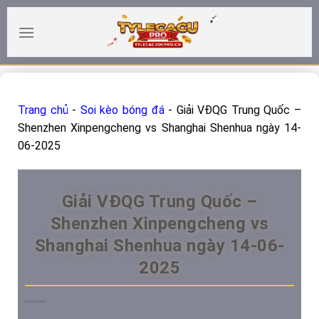
Chuyển
đến
nội
dung
Trang chủ
-
Soi kèo bóng đá
-
Giải VĐQG Trung Quốc –
Shenzhen Xinpengcheng vs Shanghai Shenhua ngày 14-
06-2025
Giải VĐQG Trung Quốc –
Shenzhen Xinpengcheng vs
Shanghai Shenhua ngày 14-06-
2025