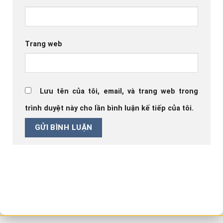
Trang web
Lưu tên của tôi, email, và trang web trong
trình duyệt này cho lần bình luận kế tiếp của tôi.