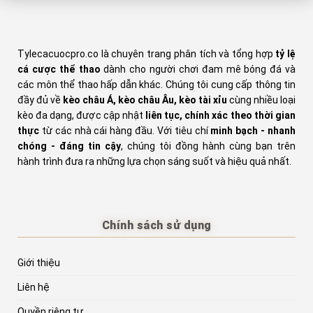
Tylecacuocpro.co là chuyên trang phân tích và tổng hợp
tỷ lệ
cá cược thể thao
dành cho người chơi đam mê bóng đá và
các môn thể thao hấp dẫn khác. Chúng tôi cung cấp thông tin
đầy đủ về
kèo châu Á, kèo châu Âu, kèo tài xỉu
cùng nhiều loại
kèo đa dạng, được cập nhật
liên tục, chính xác theo thời gian
thực
từ các nhà cái hàng đầu. Với tiêu chí
minh bạch - nhanh
chóng - đáng tin cậy
, chúng tôi đồng hành cùng bạn trên
hành trình đưa ra những lựa chọn sáng suốt và hiệu quả nhất.
Chính sách sử dụng
Giới thiệu
Liên hệ
Quyền riêng tư