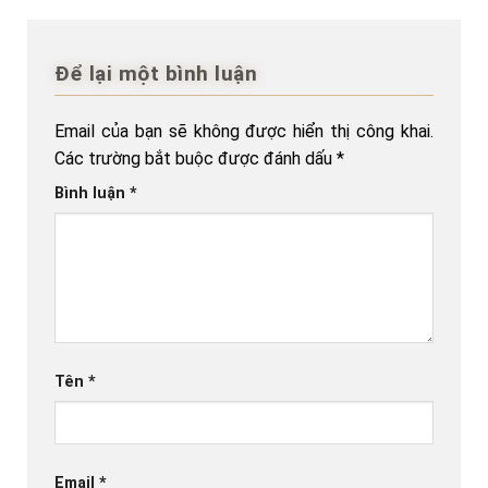
Để lại một bình luận
Email của bạn sẽ không được hiển thị công khai.
Các trường bắt buộc được đánh dấu
*
Bình luận
*
Tên
*
Email
*