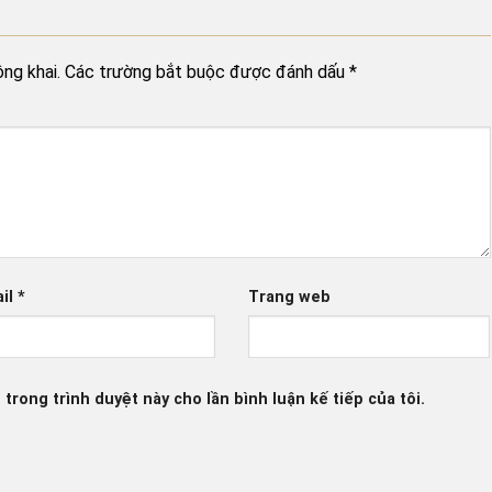
ng khai.
Các trường bắt buộc được đánh dấu
*
il
*
Trang web
 trong trình duyệt này cho lần bình luận kế tiếp của tôi.