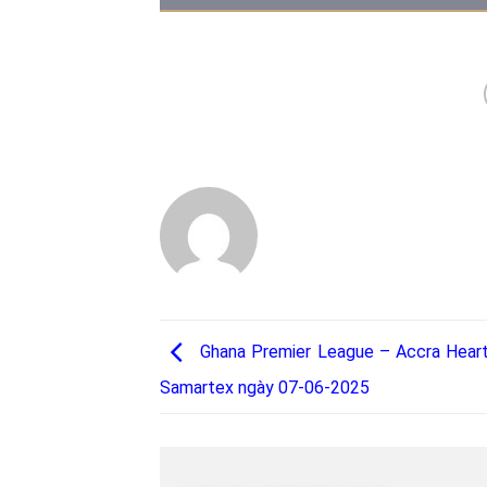
Ghana Premier League – Accra Heart
Samartex ngày 07-06-2025