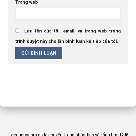
Trang web
Lưu tên của tôi, email, và trang web trong
trình duyệt này cho lần bình luận kế tiếp của tôi.
Tylecacuocpro.co là chuyên trang phân tích và tổng hợp
tỷ lệ