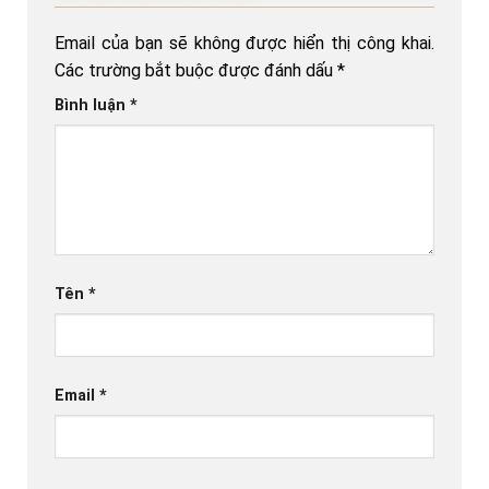
Email của bạn sẽ không được hiển thị công khai.
Các trường bắt buộc được đánh dấu
*
Bình luận
*
Tên
*
Email
*