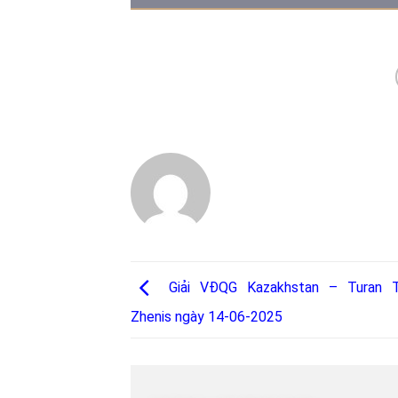
Giải VĐQG Kazakhstan – Turan Tu
Zhenis ngày 14-06-2025