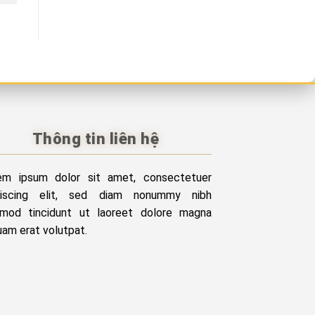
Thông tin liên hệ
em ipsum dolor sit amet, consectetuer
piscing elit, sed diam nonummy nibh
smod tincidunt ut laoreet dolore magna
uam erat volutpat.