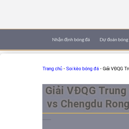
Chuyển
đến
nội
dung
Nhận định bóng đá
Dự đoán bóng
Trang chủ
-
Soi kèo bóng đá
-
Giải VĐQG T
Giải VĐQG Trung 
vs Chengdu Rong