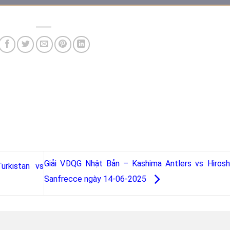
Giải VĐQG Nhật Bản – Kashima Antlers vs Hirosh
rkistan vs
Sanfrecce ngày 14-06-2025