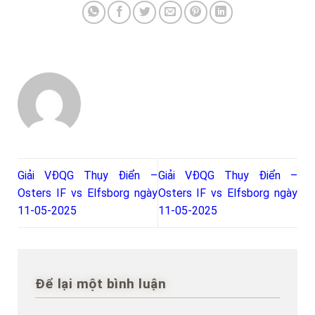
Giải VĐQG Thụy Điển –
Giải VĐQG Thụy Điển –
Osters IF vs Elfsborg ngày
Osters IF vs Elfsborg ngày
11-05-2025
11-05-2025
Để lại một bình luận