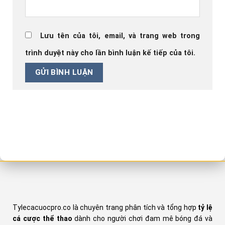
Lưu tên của tôi, email, và trang web trong
trình duyệt này cho lần bình luận kế tiếp của tôi.
Tylecacuocpro.co là chuyên trang phân tích và tổng hợp
tỷ lệ
cá cược thể thao
dành cho người chơi đam mê bóng đá và