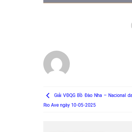
Giải VĐQG Bồ Đào Nha – Nacional da
Rio Ave ngày 10-05-2025