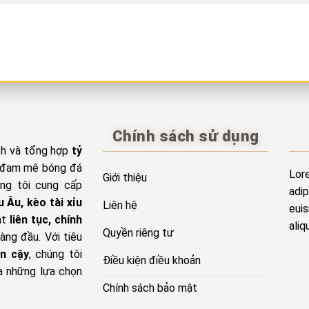
Chính sách sử dụng
ch và tổng hợp
tỷ
 đam mê bóng đá
Lor
Giới thiệu
ng tôi cung cấp
adi
 Âu, kèo tài xỉu
Liên hệ
eui
ật
liên tục, chính
aliq
Quyền riêng tư
àng đầu. Với tiêu
in cậy
, chúng tôi
Điều kiện điều khoản
a những lựa chọn
Chính sách bảo mật