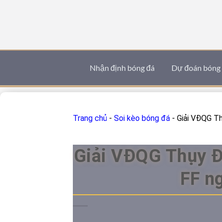
Chuyển
đến
nội
dung
Nhận định bóng đá
Dự đoán bóng
Trang chủ
-
Soi kèo bóng đá
-
Giải VĐQG T
Giải VĐQG Thụy Đ
FF n