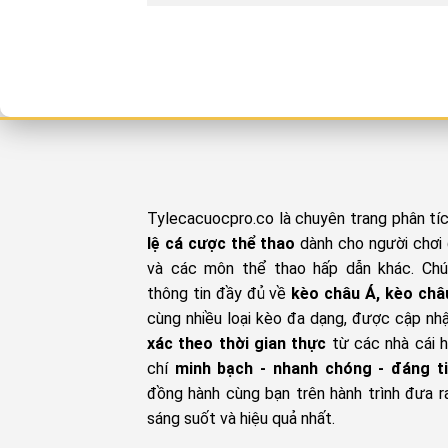
Tylecacuocpro.co là chuyên trang phân tí
lệ cá cược thể thao
dành cho người chơi
và các môn thể thao hấp dẫn khác. Chú
thông tin đầy đủ về
kèo châu Á, kèo châu
cùng nhiều loại kèo đa dạng, được cập nh
xác theo thời gian thực
từ các nhà cái h
chí
minh bạch - nhanh chóng - đáng t
đồng hành cùng bạn trên hành trình đưa r
sáng suốt và hiệu quả nhất.