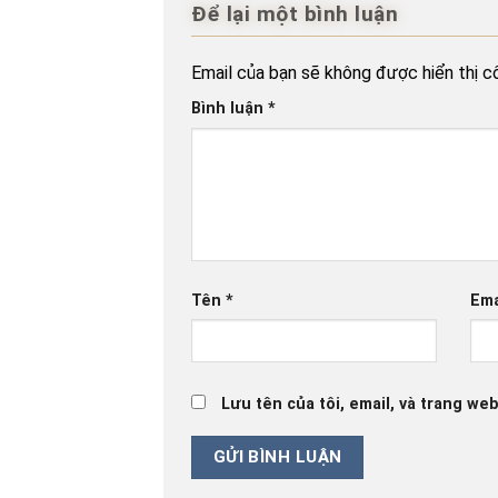
Để lại một bình luận
Email của bạn sẽ không được hiển thị cô
Bình luận
*
Tên
*
Ema
Lưu tên của tôi, email, và trang web