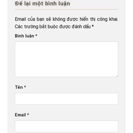
Để lại một bình luận
Email của bạn sẽ không được hiển thị công khai.
Các trường bắt buộc được đánh dấu
*
Bình luận
*
Tên
*
Email
*