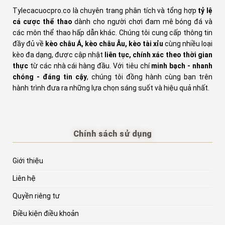
Tylecacuocpro.co là chuyên trang phân tích và tổng hợp
tỷ lệ
cá cược thể thao
dành cho người chơi đam mê bóng đá và
các môn thể thao hấp dẫn khác. Chúng tôi cung cấp thông tin
đầy đủ về
kèo châu Á, kèo châu Âu, kèo tài xỉu
cùng nhiều loại
kèo đa dạng, được cập nhật
liên tục, chính xác theo thời gian
thực
từ các nhà cái hàng đầu. Với tiêu chí
minh bạch - nhanh
chóng - đáng tin cậy
, chúng tôi đồng hành cùng bạn trên
hành trình đưa ra những lựa chọn sáng suốt và hiệu quả nhất.
Chính sách sử dụng
Giới thiệu
Liên hệ
Quyền riêng tư
Điều kiện điều khoản