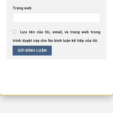
Trang web
Lưu tên của tôi, email, và trang web trong
trình duyệt này cho lần bình luận kế tiếp của tôi.