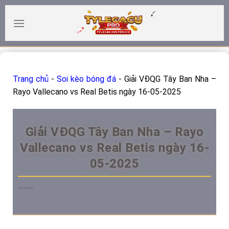
Chuyển
đến
nội
dung
Trang chủ
-
Soi kèo bóng đá
-
Giải VĐQG Tây Ban Nha –
Rayo Vallecano vs Real Betis ngày 16-05-2025
Giải VĐQG Tây Ban Nha – Rayo
Vallecano vs Real Betis ngày 16-
05-2025