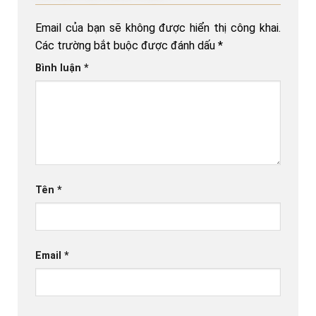
Email của bạn sẽ không được hiển thị công khai.
Các trường bắt buộc được đánh dấu
*
Bình luận
*
Tên
*
Email
*