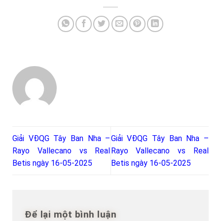
Giải VĐQG Tây Ban Nha –
Giải VĐQG Tây Ban Nha –
Rayo Vallecano vs Real
Rayo Vallecano vs Real
Betis ngày 16-05-2025
Betis ngày 16-05-2025
Để lại một bình luận