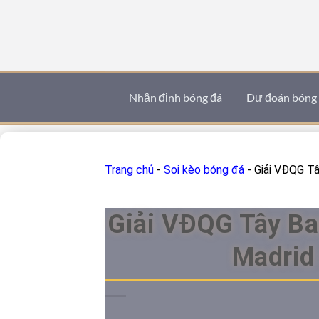
Chuyển
đến
nội
dung
Nhận định bóng đá
Dự đoán bóng
Trang chủ
-
Soi kèo bóng đá
-
Giải VĐQG Tâ
Giải VĐQG Tây Ba
Madrid