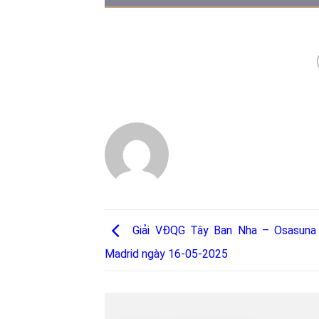
Giải VĐQG Tây Ban Nha – Osasuna 
Madrid ngày 16-05-2025