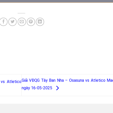
Giải VĐQG Tây Ban Nha – Osasuna vs Atletico Ma
vs Atletico
ngày 16-05-2025