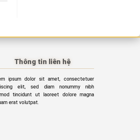
Thông tin liên hệ
em ipsum dolor sit amet, consectetuer
piscing elit, sed diam nonummy nibh
smod tincidunt ut laoreet dolore magna
uam erat volutpat.