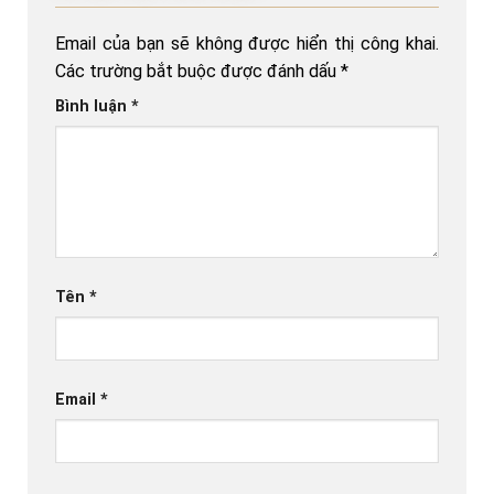
Email của bạn sẽ không được hiển thị công khai.
Các trường bắt buộc được đánh dấu
*
Bình luận
*
Tên
*
Email
*