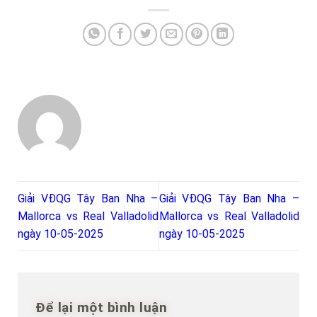
Giải VĐQG Tây Ban Nha –
Giải VĐQG Tây Ban Nha –
Mallorca vs Real Valladolid
Mallorca vs Real Valladolid
ngày 10-05-2025
ngày 10-05-2025
Để lại một bình luận