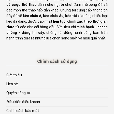
cá cược thể thao
dành cho người chơi đam mê bóng đá và
các môn thể thao hấp dẫn khác. Chúng tôi cung cấp thông tin
đầy đủ về
kèo châu Á, kèo châu Âu, kèo tài xỉu
cùng nhiều loại
kèo đa dạng, được cập nhật
liên tục, chính xác theo thời gian
thực
từ các nhà cái hàng đầu. Với tiêu chí
minh bạch - nhanh
chóng - đáng tin cậy
, chúng tôi đồng hành cùng bạn trên
hành trình đưa ra những lựa chọn sáng suốt và hiệu quả nhất.
Chính sách sử dụng
Giới thiệu
Liên hệ
Quyền riêng tư
Điều kiện điều khoản
Chính sách bảo mật