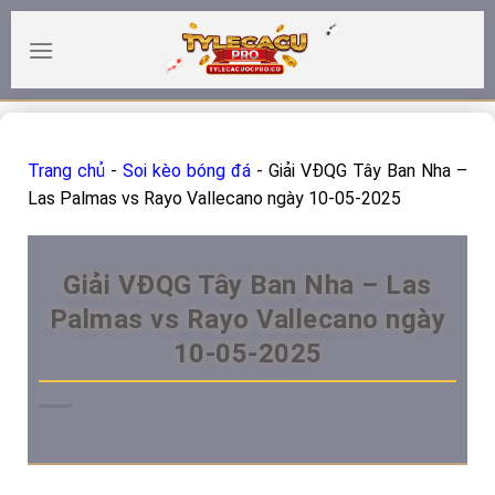
Chuyển
đến
nội
dung
Trang chủ
-
Soi kèo bóng đá
-
Giải VĐQG Tây Ban Nha –
Las Palmas vs Rayo Vallecano ngày 10-05-2025
Giải VĐQG Tây Ban Nha – Las
Palmas vs Rayo Vallecano ngày
10-05-2025