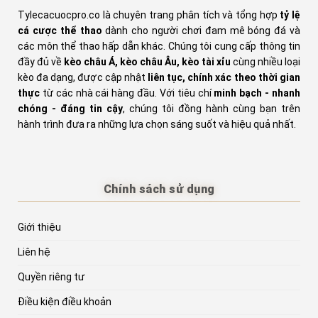
Tylecacuocpro.co là chuyên trang phân tích và tổng hợp
tỷ lệ
cá cược thể thao
dành cho người chơi đam mê bóng đá và
các môn thể thao hấp dẫn khác. Chúng tôi cung cấp thông tin
đầy đủ về
kèo châu Á, kèo châu Âu, kèo tài xỉu
cùng nhiều loại
kèo đa dạng, được cập nhật
liên tục, chính xác theo thời gian
thực
từ các nhà cái hàng đầu. Với tiêu chí
minh bạch - nhanh
chóng - đáng tin cậy
, chúng tôi đồng hành cùng bạn trên
hành trình đưa ra những lựa chọn sáng suốt và hiệu quả nhất.
Chính sách sử dụng
Giới thiệu
Liên hệ
Quyền riêng tư
Điều kiện điều khoản