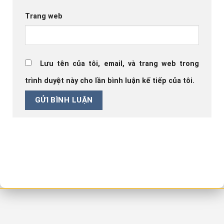
Trang web
Lưu tên của tôi, email, và trang web trong
trình duyệt này cho lần bình luận kế tiếp của tôi.