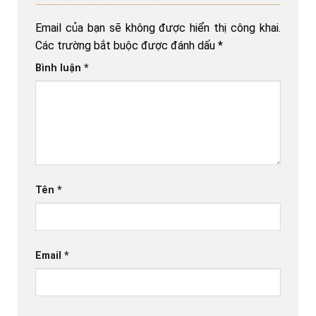
Email của bạn sẽ không được hiển thị công khai.
Các trường bắt buộc được đánh dấu
*
Bình luận
*
Tên
*
Email
*