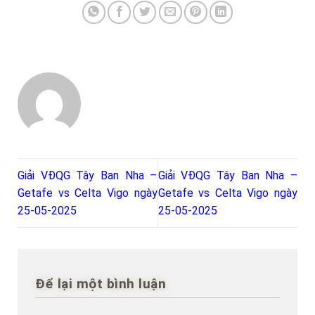
Giải VĐQG Tây Ban Nha –
Giải VĐQG Tây Ban Nha –
Getafe vs Celta Vigo ngày
Getafe vs Celta Vigo ngày
25-05-2025
25-05-2025
Để lại một bình luận