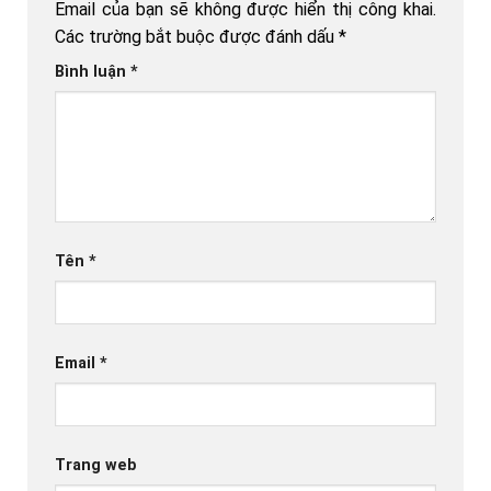
Email của bạn sẽ không được hiển thị công khai.
Các trường bắt buộc được đánh dấu
*
Bình luận
*
Tên
*
Email
*
Trang web