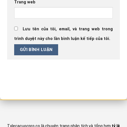
Trang web
Lưu tên của tôi, email, và trang web trong
trình duyệt này cho lần bình luận kế tiếp của tôi.
Tylecacuocpro.co là chuyên trang phân tích và tổng hợp
tỷ lệ