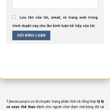
Lưu tên của tôi, email, và trang web trong
trình duyệt này cho lần bình luận kế tiếp của tôi.
Tylecacuocpro.co là chuyên trang phân tích và tổng hợp
tỷ lệ
cá cược thể thao
dành cho người chơi đam mê bóng đá và