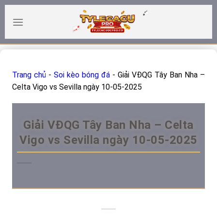
Chuyển
đến
nội
dung
Trang chủ
-
Soi kèo bóng đá
-
Giải VĐQG Tây Ban Nha –
Celta Vigo vs Sevilla ngày 10-05-2025
Giải VĐQG Tây Ban Nha – Celta
Vigo vs Sevilla ngày 10-05-2025