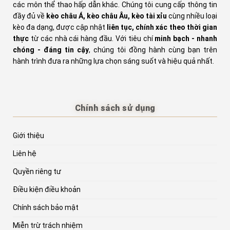
các môn thể thao hấp dẫn khác. Chúng tôi cung cấp thông tin
đầy đủ về
kèo châu Á, kèo châu Âu, kèo tài xỉu
cùng nhiều loại
kèo đa dạng, được cập nhật
liên tục, chính xác theo thời gian
thực
từ các nhà cái hàng đầu. Với tiêu chí
minh bạch - nhanh
chóng - đáng tin cậy
, chúng tôi đồng hành cùng bạn trên
hành trình đưa ra những lựa chọn sáng suốt và hiệu quả nhất.
Chính sách sử dụng
Giới thiệu
Liên hệ
Quyền riêng tư
Điều kiện điều khoản
Chính sách bảo mật
Miễn trừ trách nhiệm