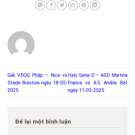
Giải VĐQG Pháp – Nice vs
Italy Serie D – ASD Martina
Stade Brestois ngày 18-05-
Franca vs A.S Andria Bat
2025
ngày 11-05-2025
Để lại một bình luận