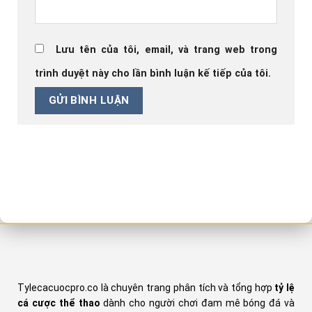
Lưu tên của tôi, email, và trang web trong
trình duyệt này cho lần bình luận kế tiếp của tôi.
Tylecacuocpro.co là chuyên trang phân tích và tổng hợp
tỷ lệ
cá cược thể thao
dành cho người chơi đam mê bóng đá và