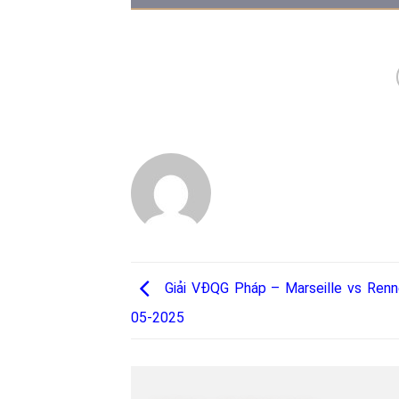
Giải VĐQG Pháp – Marseille vs Renn
05-2025