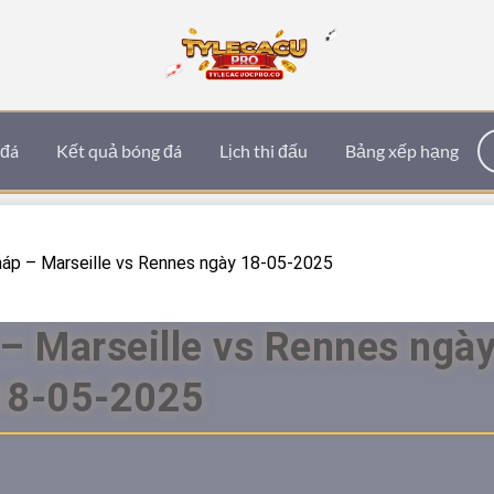
 đá
Kết quả bóng đá
Lịch thi đấu
Bảng xếp hạng
áp – Marseille vs Rennes ngày 18-05-2025
– Marseille vs Rennes ngà
18-05-2025