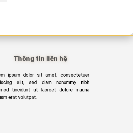
Thông tin liên hệ
em ipsum dolor sit amet, consectetuer
piscing elit, sed diam nonummy nibh
smod tincidunt ut laoreet dolore magna
uam erat volutpat.