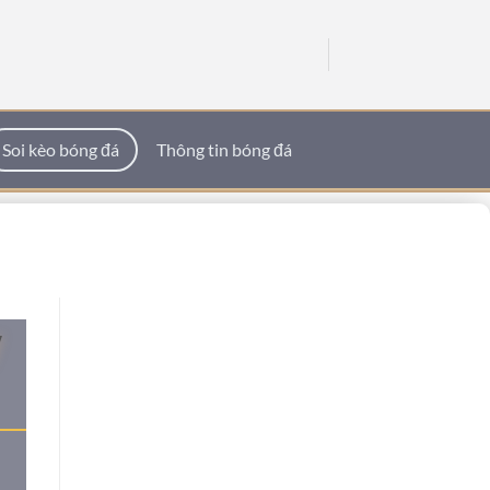
Soi kèo bóng đá
Thông tin bóng đá
y