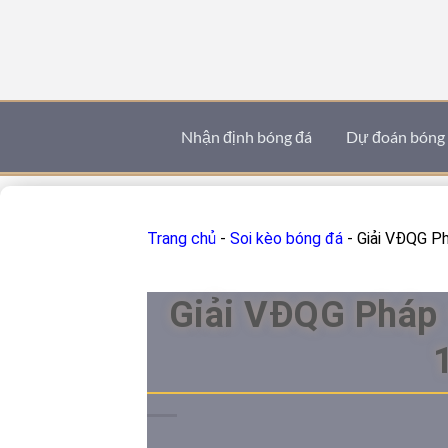
Chuyển
đến
nội
dung
Nhận định bóng đá
Dự đoán bóng
Trang chủ
-
Soi kèo bóng đá
-
Giải VĐQG Ph
Giải VĐQG Pháp 