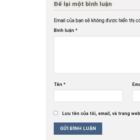
Để lại một bình luận
Email của bạn sẽ không được hiển thị cô
Bình luận
*
Tên
*
Ema
Lưu tên của tôi, email, và trang web