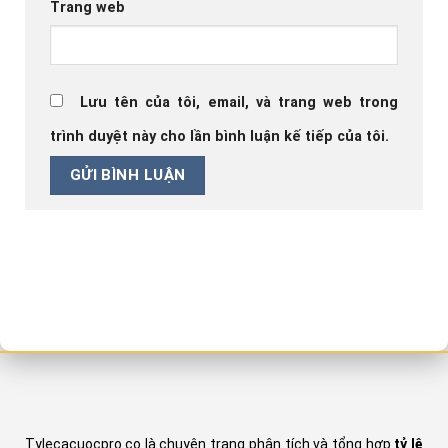
Trang web
Lưu tên của tôi, email, và trang web trong
trình duyệt này cho lần bình luận kế tiếp của tôi.
Tylecacuocpro.co là chuyên trang phân tích và tổng hợp
tỷ lệ