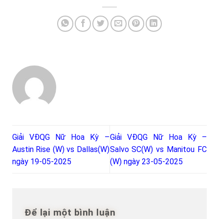
Giải VĐQG Nữ Hoa Kỳ –
Giải VĐQG Nữ Hoa Kỳ –
Austin Rise (W) vs Dallas(W)
Salvo SC(W) vs Manitou FC
ngày 19-05-2025
(W) ngày 23-05-2025
Để lại một bình luận