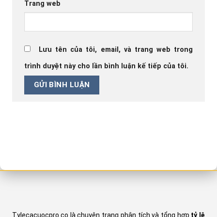
Trang web
Lưu tên của tôi, email, và trang web trong
trình duyệt này cho lần bình luận kế tiếp của tôi.
Tylecacuocpro.co là chuyên trang phân tích và tổng hợp
tỷ lệ