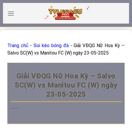
Chuyển
đến
nội
dung
Trang chủ
-
Soi kèo bóng đá
-
Giải VĐQG Nữ Hoa Kỳ –
Salvo SC(W) vs Manitou FC (W) ngày 23-05-2025
Giải VĐQG Nữ Hoa Kỳ – Salvo
SC(W) vs Manitou FC (W) ngày
23-05-2025