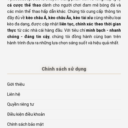
cá cược thể thao
dành cho người chơi đam mê bóng đá và
các môn thể thao hấp dẫn khác. Chúng tôi cung cấp thông tin
đầy đủ về
kèo châu Á, kèo châu Âu, kèo tài xỉu
cùng nhiều loại
kèo đa dạng, được cập nhật
liên tục, chính xác theo thời gian
thực
từ các nhà cái hàng đầu. Với tiêu chí
minh bạch - nhanh
chóng - đáng tin cậy
, chúng tôi đồng hành cùng bạn trên
hành trình đưa ra những lựa chọn sáng suốt và hiệu quả nhất.
Chính sách sử dụng
Giới thiệu
Liên hệ
Quyền riêng tư
Điều kiện điều khoản
Chính sách bảo mật