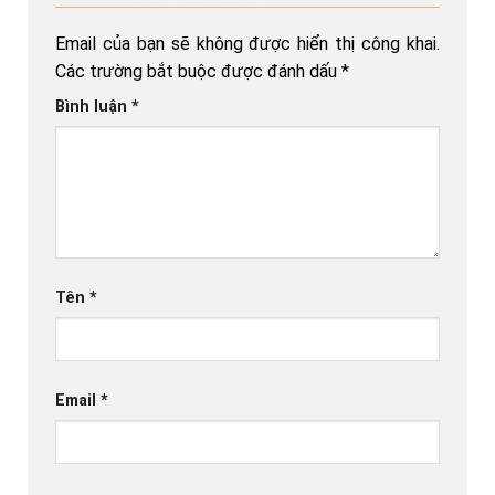
Email của bạn sẽ không được hiển thị công khai.
Các trường bắt buộc được đánh dấu
*
Bình luận
*
Tên
*
Email
*