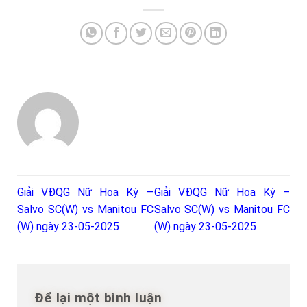
Giải VĐQG Nữ Hoa Kỳ –
Giải VĐQG Nữ Hoa Kỳ –
Salvo SC(W) vs Manitou FC
Salvo SC(W) vs Manitou FC
(W) ngày 23-05-2025
(W) ngày 23-05-2025
Để lại một bình luận