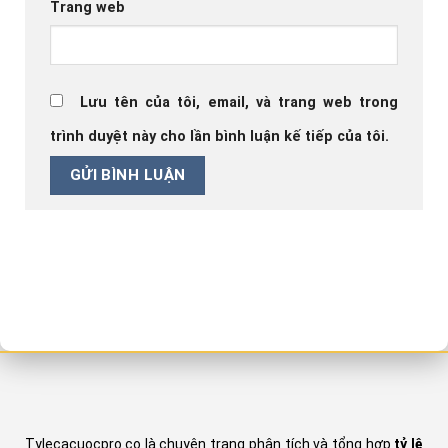
Trang web
Lưu tên của tôi, email, và trang web trong
trình duyệt này cho lần bình luận kế tiếp của tôi.
Tylecacuocpro.co là chuyên trang phân tích và tổng hợp
tỷ lệ