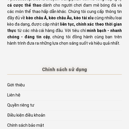
cá cược thể thao
dành cho người chơi đam mê bóng đá và
các môn thể thao hấp dẫn khác. Chúng tôi cung cấp thông tin
đầy đủ về
kèo châu Á, kèo châu Âu, kèo tài xỉu
cùng nhiều loại
kèo đa dạng, được cập nhật
liên tục, chính xác theo thời gian
thực
từ các nhà cái hàng đầu. Với tiêu chí
minh bạch - nhanh
chóng - đáng tin cậy
, chúng tôi đồng hành cùng bạn trên
hành trình đưa ra những lựa chọn sáng suốt và hiệu quả nhất.
Chính sách sử dụng
Giới thiệu
Liên hệ
Quyền riêng tư
Điều kiện điều khoản
Chính sách bảo mật