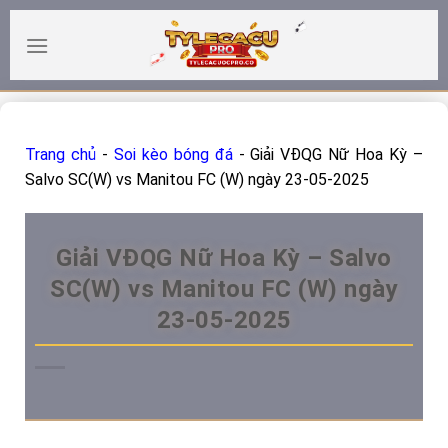
Chuyển
đến
nội
dung
Trang chủ
-
Soi kèo bóng đá
-
Giải VĐQG Nữ Hoa Kỳ –
Salvo SC(W) vs Manitou FC (W) ngày 23-05-2025
Giải VĐQG Nữ Hoa Kỳ – Salvo
SC(W) vs Manitou FC (W) ngày
23-05-2025