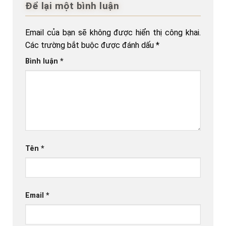
Để lại một bình luận
Email của bạn sẽ không được hiển thị công khai.
Các trường bắt buộc được đánh dấu
*
Bình luận
*
Tên
*
Email
*