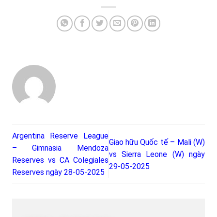
Argentina Reserve League
Giao hữu Quốc tế – Mali (W)
– Gimnasia Mendoza
vs Sierra Leone (W) ngày
Reserves vs CA Colegiales
29-05-2025
Reserves ngày 28-05-2025