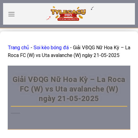
Chuyển
đến
nội
dung
Trang chủ
-
Soi kèo bóng đá
-
Giải VĐQG Nữ Hoa Kỳ – La
Roca FC (W) vs Uta avalanche (W) ngày 21-05-2025
Giải VĐQG Nữ Hoa Kỳ – La Roca
FC (W) vs Uta avalanche (W)
ngày 21-05-2025