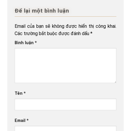
Để lại một bình luận
Email của bạn sẽ không được hiển thị công khai.
Các trường bắt buộc được đánh dấu
*
Bình luận
*
Tên
*
Email
*