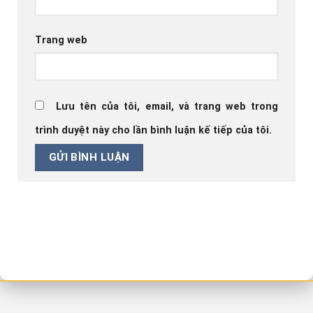
Trang web
Lưu tên của tôi, email, và trang web trong
trình duyệt này cho lần bình luận kế tiếp của tôi.