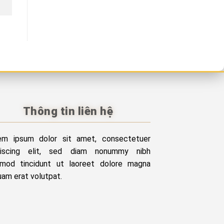
Thông tin liên hệ
em ipsum dolor sit amet, consectetuer
piscing elit, sed diam nonummy nibh
smod tincidunt ut laoreet dolore magna
uam erat volutpat.