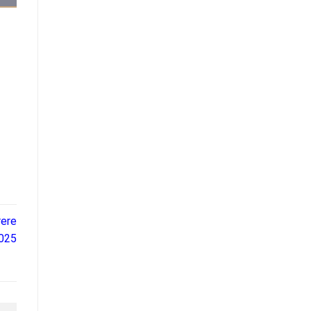
ere
025