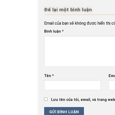
Để lại một bình luận
Email của bạn sẽ không được hiển thị cô
Bình luận
*
Tên
*
Ema
Lưu tên của tôi, email, và trang web