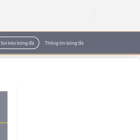
Soi kèo bóng đá
Thông tin bóng đá