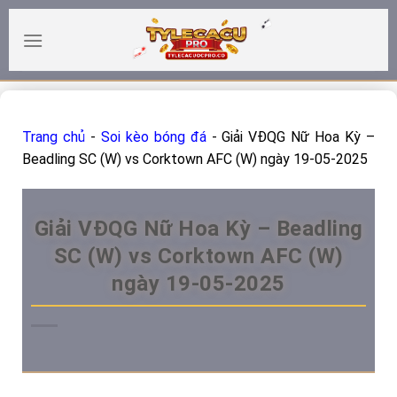
Chuyển
đến
nội
dung
Trang chủ
-
Soi kèo bóng đá
-
Giải VĐQG Nữ Hoa Kỳ –
Beadling SC (W) vs Corktown AFC (W) ngày 19-05-2025
Giải VĐQG Nữ Hoa Kỳ – Beadling
SC (W) vs Corktown AFC (W)
ngày 19-05-2025