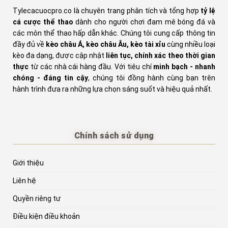
Tylecacuocpro.co là chuyên trang phân tích và tổng hợp
tỷ lệ
cá cược thể thao
dành cho người chơi đam mê bóng đá và
các môn thể thao hấp dẫn khác. Chúng tôi cung cấp thông tin
đầy đủ về
kèo châu Á, kèo châu Âu, kèo tài xỉu
cùng nhiều loại
kèo đa dạng, được cập nhật
liên tục, chính xác theo thời gian
thực
từ các nhà cái hàng đầu. Với tiêu chí
minh bạch - nhanh
chóng - đáng tin cậy
, chúng tôi đồng hành cùng bạn trên
hành trình đưa ra những lựa chọn sáng suốt và hiệu quả nhất.
Chính sách sử dụng
Giới thiệu
Liên hệ
Quyền riêng tư
Điều kiện điều khoản