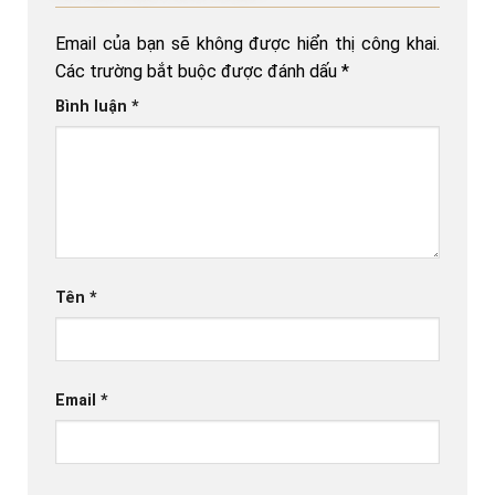
Email của bạn sẽ không được hiển thị công khai.
Các trường bắt buộc được đánh dấu
*
Bình luận
*
Tên
*
Email
*